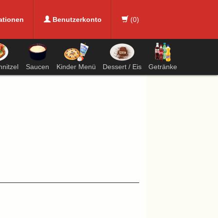
ationen
Benutzerkonto
(
0
)
nitzel
Saucen
Kinder Menü
Dessert / Eis
Getränke