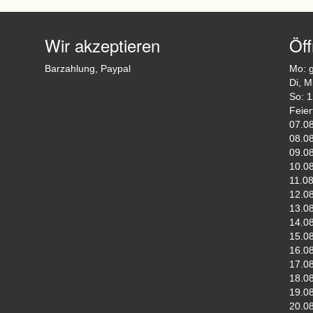
Wir akzeptieren
Öf
Barzahlung, Paypal
Mo: 
Di, M
So: 1
Feier
07.08
08.08
09.08
10.08
11.08
12.08
13.08
14.08
15.08
16.08
17.08
18.08
19.08
20.08