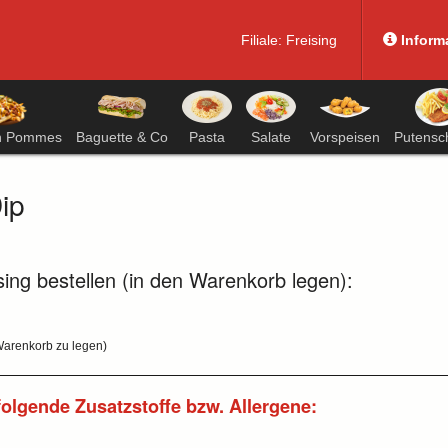
Filiale:
Freising
Inform
n Pommes
Baguette & Co
Pasta
Salate
Vorspeisen
Putensch
ip
sing bestellen (in den Warenkorb legen):
 Warenkorb zu legen)
folgende Zusatzstoffe bzw. Allergene: